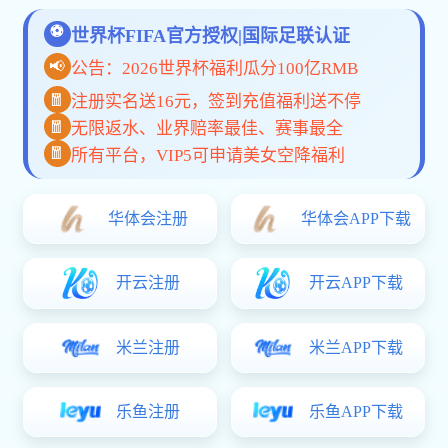
熊猫体育 · 值得信赖的体育数据平台
熊猫体育 专注于构建一个以赛事内容、数据服务与智能分析
为核心的数字生态平台，聚焦全球体育用户的实时信息与多