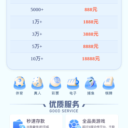
以信任构建口碑
所有服务均基于合规化机制运营，平台数据透明、交
易流程规范，长期致力于构建高可信度生态系统，持
续服务全球数百万用户，树立良好品牌形象。
多语言，多区域
支持多语种界面与主流货币结算方式，熊猫体育 已服
务覆盖东南亚、欧洲、中东等重点市场，具备全球运
营与本地适配的服务能力。