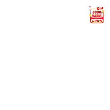
2023年12月20日 · App v5.4.0
世界杯期间数据展示全面提速
升级数据缓存方案，应对多场赛事同时加载时的性能压
力。
对球员动态与进球动画进行了流畅度优化，适配主流网
络环境。
新增“精彩回看”模块，重点赛事集锦支持一键快速回
放。
2023年11月2日 · App v5.3.6
电竞赛事专属页上线，强化交互体验
增设“战队动态”区块，涵盖近期赛程与战力变化。
适配旧机型夜间模式，解决字体样式兼容问题。
整体响应速度提升，页面切换更为顺滑。