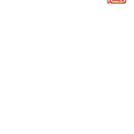
同时根据用户地理位置适配页面时区与本地显示，优化 熊猫体育
「中国」官方网站-快乐运动，智慧健身 的跨区域使用体验。
荣誉与成就
熊猫体育 在多个国际赛事科技平台评比中脱颖而出，持续提
升安全性与观赛体验。