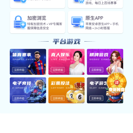
v6.3.0 · 版本发布
发布日期：2025年10月18日
本次更新重点提升多终端体验、一致性推荐策略以及账户系
统稳定性。
1. 多端统一适配
针对桌面、移动、小程序端进行布局标准化，用户可跨设备继续
浏览赛事与历史操作，无需重复设置。
新引入的“核心组件容错机制”确保即使部分模块异常也不会影响
主要流程，进一步增强平台可靠性。
2. 推荐系统升级
推荐逻辑加入用户操作偏好、浏览行为等维度，动态生成个性化
推荐。也支持查看平台热投排行。