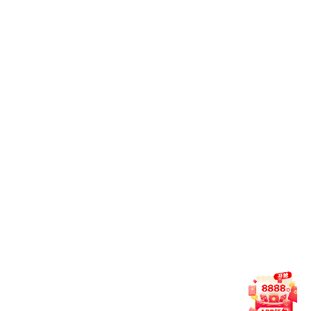
3. 账户结构重构
优化设备登录体验，支持自动识别；成长记录以图表形式展现，
便于用户自查；新增记录筛选功能，提高可读性。
4. 其他更新
解决低分辨率设备部分界面错位问题。
整体加载速度提升约 27%。
帮助中心加入“规则教学”视频，支持中文字幕。
5. 风险提示系统上线
当赛事数据波动过快时，系统将弹出提示层，避免误触操作。串
联项目中若出现异常，也可自动筛除。
6. 地区适配与语言拓展
熊猫体育 新增多语言界面（含英语、马来语、泰语），支持地区
自动切换赛事内容与显示格式。