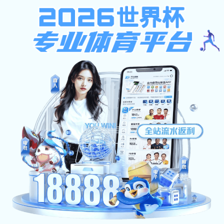
注册入口
用户使用协议
版本号：v1.0 ｜ 最近更新：2025年7月
一、协议的接受
在您开始使用熊猫体育平台提供的任何服务之前，请务必阅读并理解
本协议内容。访问、注册、浏览或使用即代表您接受所有条款。
二、账户注册与使用