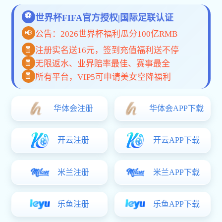
罗马诺分析若埃因霍温欧冠出局佩
里西奇或将寻求转会机会