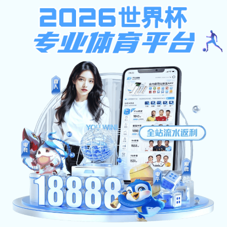
注册入口
全天更新 ·
熊猫体育
赛事
实时同步
无论您身在何处，
熊猫体育APP
为您带来高速、高
清、稳定的观赛体验。
下载客户端
网页端访问