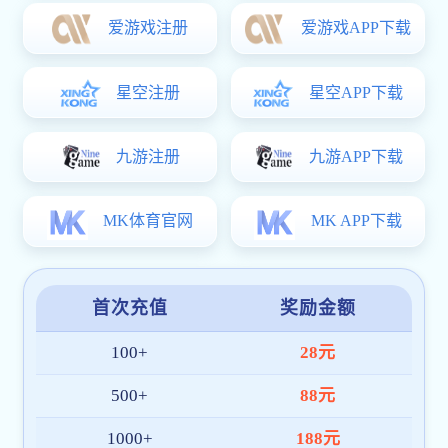
2026-05-31 00:57
52 次阅读
首页
/
体育资讯
在欧冠小组赛中，埃因霍温的表现不尽如人意，最终
遭遇出局，这一结果引发了广泛的讨论。著名足球记
者罗马诺对此进行了分析，指出若埃因霍温未能继续
在欧洲最高水平的赛事中展现实力，那么球队中的一
些球员，包括佩里西奇，可能会考虑寻求转会机会。
这篇文章将从多个方面探讨此事的影响，包括佩里西
奇的个人职业生涯、埃因霍温在欧冠中的表现、转会
市场的动态，以及未来可能出现的转会趋势。通过对
这些方面的深入分析，希望能够为读者呈现一个全面
而清晰的视角。