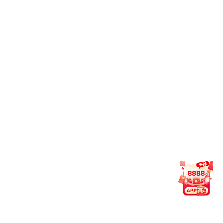
近年来，一些英超、西甲等联赛中的俱乐部频繁追逐
技术型边锋，而佩里西奇正好符合这一标准。他拥有
快速突破和精准传中的能力，可以为任何一支争夺冠
军的团队增添重要火力。同时，他丰富的大赛经验也
是年轻球员所缺乏的一部分，这将使得他成为热门人
选。
当然，在这个过程中，还要考虑到经济因素。不少俱
乐部由于财政公平政策等原因，对转会费用有所限
制，因此如何谈判达成互利共赢，将考验双方管理层
之间的智慧与耐心。
4、未来转会趋势预测
随着欧洲足坛形势不断变化，各大俱乐部之间对于球