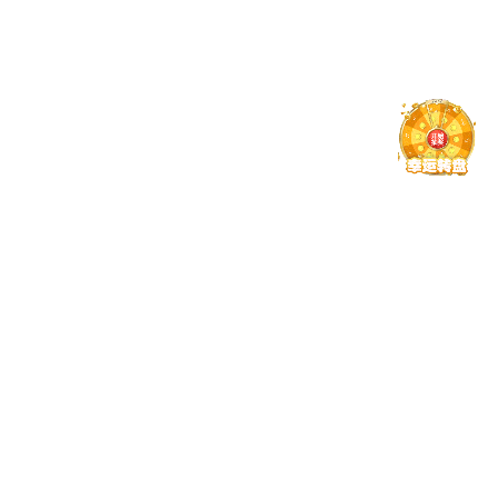
比赛信心，也让外界对其竞争力产生质疑。若想重振
士气并提升实力，需要进行深思熟虑的人事调整。
因此，在接下来的日子里，如何总结教训、反思战术
以及进行有效的人事变动，将是埃因霍温必须面对的
重要课题。而如果继续低迷下去，即便是像佩里西奇
这样的优秀球员也难以忍受留队带来的失落感。
3、转会市场动态分析
每个冬季转会窗口都意味着新的机遇与挑战。在这一
时期，各大俱乐部都会根据自身需求积极寻找合适的
人选。对于佩里西奇而言，如果他决定离开埃因霍
温，那么市场上肯定会吸引众多关注。一些欧洲顶级
俱乐部或许正好需要他的技术和经验来提升阵容深
度。