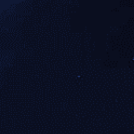
后的逻辑，无疑反映了现代篮球运营理念上的成熟，同时也提示我
味追求星光熠熠的人物并非总能带来成功，稳健的发展才是长久
#3
#