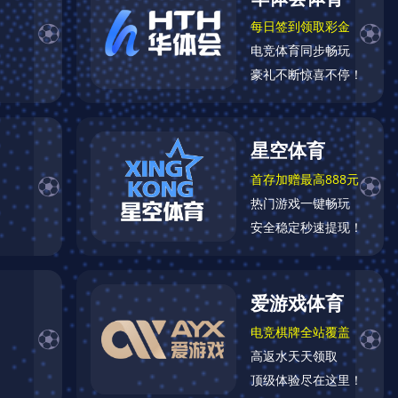
新消息
尼斯·阿德托昆博的消
是各大媒体和球迷热议
力。本文将从四个方面