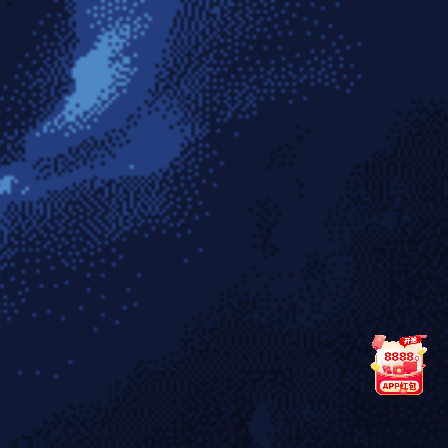
专注于年轻化战略，以
，而不是依赖外部明星
目追求明星效应只会延
纳一个全能前锋，不如
向于围绕核心阵容进行
哥这样的天才，也不会
快速变化，各支球队之