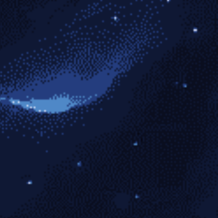
间竞争愈发激烈。马
取一种均衡型打法，
此外，随着越来越多
各支传统强队必须重
自身特色及优势的问
同时，由于联盟中的
当下，更需把眼光放
“字母哥”的追求，将
总结：
综合来看，马刺、活塞
球队现状到薪资结构
的发展决策.