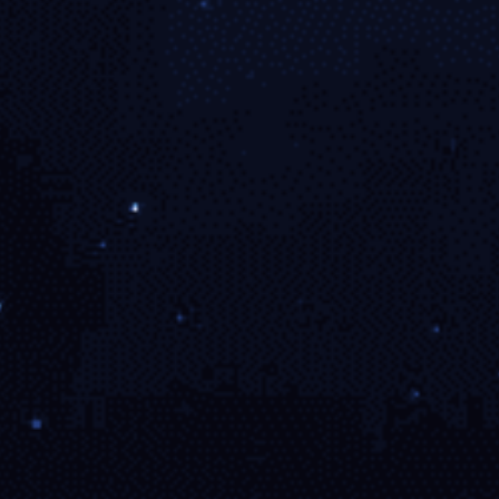
修女团成员感慨波波维奇夫妇
米兰或将以
频繁探
尤索夫福
2026-07-13
推荐
2026-05
推荐网站