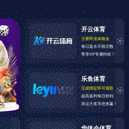
App
公司
体育
注册入口
简介
资讯
猫体育
赛事实时同步
PP
为您带来高速、高清、稳定的观赛
端访问