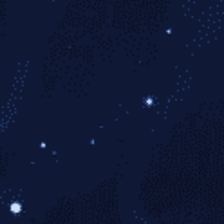
际情况出发，这三支球队暂时不考虑引进字母哥是明智之举。
构与管理考量
面，马刺、活塞和老鹰都处于不同的财务状况。马刺近年来坚持
就是团队合作。因此，即使有机会得到如字母哥这样的大牌球员
薪水可能导致其他关键角色球员流失，从而影响整体实力。
似的问题。他们正在进行阵容调整，希望通过合理配置资源来实
造成薪资空间紧张，使得后续签约变得困难。因此，为了确保未
母哥这样的明星。
已经在过去几个赛季投资了大量资金于现有核心球员身上，因此
力。在这种情况下，即便是拥有超强能力的字母哥，也无法改变
们未考虑引入他的原因之一。