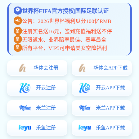
阿布德回顾辉煌赛季：努力与成长
是我逆袭的关键