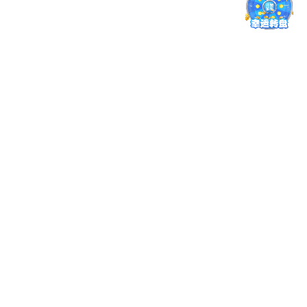
共同目标努力。这种积极向上的氛围使得每个队员都
能够充分发挥自己的潜力，在关键时刻相互扶持。
3、良好的团队合作
成功并非仅靠个人能力，更离不开团队协作。阿布德
非常珍视与队友之间的默契，他始终强调沟通的重要
性。在日常训练中，他们会进行多种配合演练，以便
在比赛时能够迅速做出反应。
通过不断磨合，他们逐渐形成了一套独特有效的战术
体系，每个人都明确自己的角色与职责。这种清晰分
工让他们在面对强敌时显得更加游刃有余，也为球队
赢得了许多宝贵胜利。
此外，阿布德时常组织一些团建活动，加深与队友之