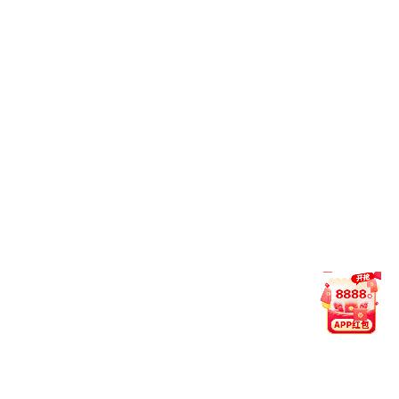
斗。
此外，莫斯利用心倾听每位球员对战术安排及比赛策
略提出意见，使他们感受到参与感。这种互动不仅能
够激发球员潜能，也可以让他及时了解团队动态，从
而做出相应调整。同时，他也会针对不同类型球员制
定个性化发展计划，以帮助他们更好地适应比赛节
奏，提高自身实力。
通过这种人性化管理方式，贾马尔·莫斯利有效地拉近
了自己与队伍之间距离，为未来建立稳定且高效的工
作环境打下基础。这样良好的氛围将极大提升球队在
新赛季中的表现，同时也有助于留住优秀人才。
4、新赛季展望与目标