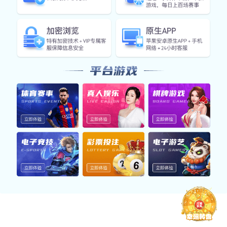
2、历史交锋记录回顾
回顾两队以往交锋记录，可以发现武汉三镇对阵云南
玉昆时占据了一定优势。在过去几次交手中，武汉三
镇多次以较大比分战胜对手，这无疑为他们增添了自
信。同时，这也让云南玉昆倍感压力。
然而，足球比赛充满变数，即使历史交锋记录偏向某
一方，也不能完全决定最终结果。每一次新对决都有
可能是新的开始，两队都需要付出努力才能争取胜
利。
虽然历史数据有时给人以参考，但更重要的是当下球
队状态与临场发挥。因此，在即将到来的比赛中，无
论是武汉三镇还是云南玉昆，都需全力以赴，不留遗