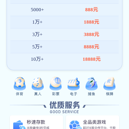
1、阿尔特塔对球队心理建设的重视
在谈到即将到来的曼市德比时，阿尔特塔强调了球员
们需要保持良好的心理状态。他认为，面对强敌时，
心理素质往往决定了比赛的结果。因此，他鼓励球员
们要集中精神，不被外界因素干扰，全力以赴投入到
比赛中。
另外，阿尔特塔提到，在这样的关键时刻，团队合作
显得尤为重要。他希望每位球员都能理解自己的角
色，在比赛中发挥出最佳水平，共同面对强大的对
手。这种团队意识不仅能够提升士气，还能增强整体
竞争力。
此外，他还指出，要在高压环境下保持冷静是成功的
一部分。阿尔特塔相信，通过有效的心理训练和日常