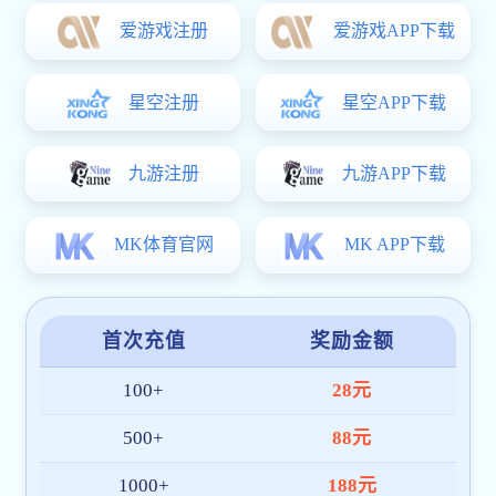
2026-05-28 00:32
43 次阅读
首页
/
体育资讯
本篇文章将围绕阿尔特塔在曼市德比前的言论展开，
重点分析他对球队专注比赛的重要性以及约克雷斯的
出色表现。首先，我们将探讨阿尔特塔对于球队心理
状态的调节和战术安排的期望，其次，将深入分析约
克雷斯在赛季中的关键表现及其对球队的影响。然
后，我们会讨论曼市德比作为一场特殊赛事对球员心
态和表现的重要性，最后总结阿尔特塔所传达的信息
及其对未来比赛的启示。通过这四个方面，我们希望
全面展现阿尔特塔对于球队备战的重要思考与策略。