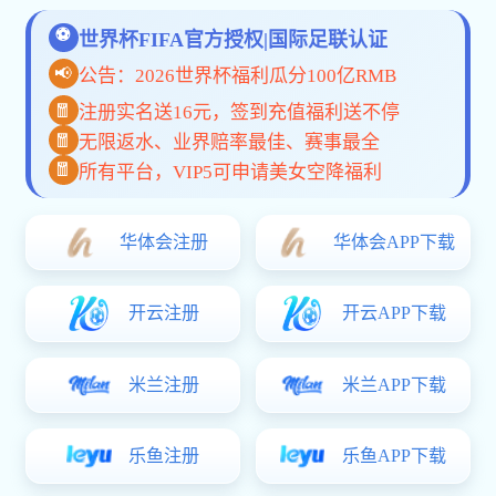
阿尔特塔谈曼市德比希望球队专注
于比赛约克雷斯继续出色表现