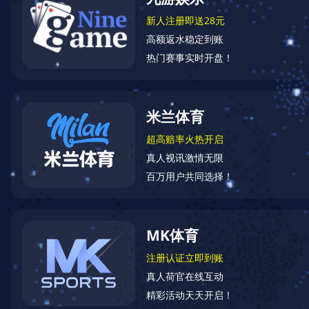
佩佩华丽回
在近期的一场激动人心
放异彩，以一射两传
术，为年轻球员提供