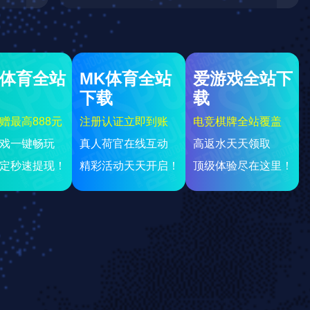
表现，分析他们如何共
还拥有极高的足球智
球队整体战术执行水
带领下，全队形成了良
以破解的一道难题。
练期间，他总是以身作
得每个成员都能齐心协