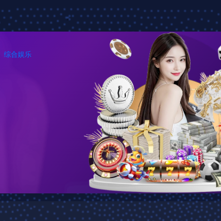
全天更新 ·
熊
无论您身在何处，
熊猫体育A
体验。
下载客户端
网页