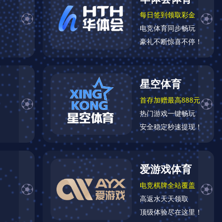
两传表现惊艳
万的新星也在赛场上大
丰富的经验和卓越的技
人能力，更是提升了全