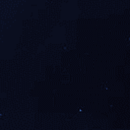
轻的新星能够不断突破
用实际行动证明自己有能
胜利稳步迈进。在接下
梦想！
，这支球队正在逐渐成
下一篇：