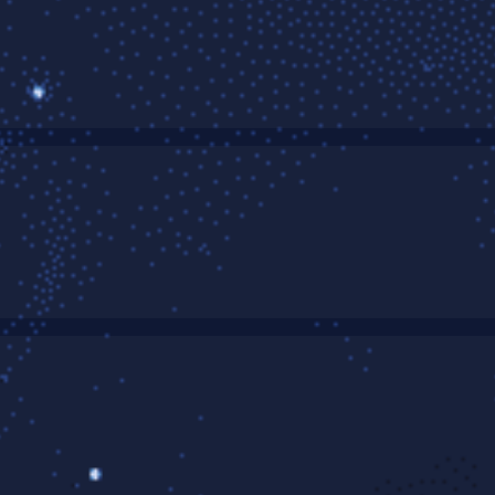
归助力球队8000万新星闪耀赛场一射
2026-07-03 00:22
32 次阅读
首页
/
体育资讯
的比赛中，佩佩的华丽回归为球队注入了新的活力，同时8000
的出色表现令球迷们惊叹不已。佩佩作为球队的重要核心，凭借
了宝贵的支持和引导。而这位新星的精彩发挥，不仅展现了其个