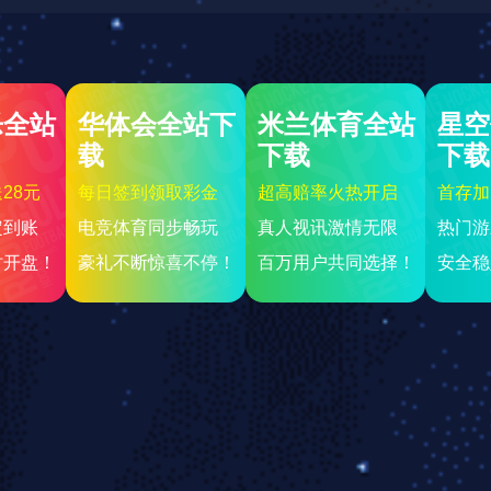
从四个方面深入探讨佩佩回归对球队的影响以及新星在赛场上的
。
归的重要性
来，无疑成为了全队的精神领袖。他不仅具备丰富的大赛经验，
关键时刻做出正确决策。他在场上的指挥与调度，有效地提升了
地融入比赛节奏。
的跑位和精准的传球能力，为锋线球员创造了更多机会。在他的
进攻端更加犀利。随着比赛进程的发展，他逐渐成为对手防线难
展现出来的不屈精神和职业态度，无形中鼓舞着整个团队。在训
越自我。这种领导力不仅提高了士气，也增强了团队凝聚力，使
。
耀赛场表现解析