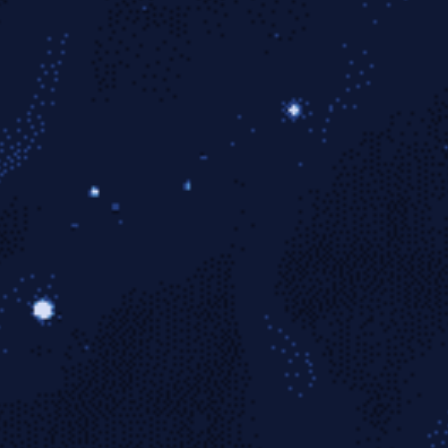
00万的新星毫无疑问是最大的亮点之一。他在比赛中展现出的速
精彩进球，不仅展示了他的个人能力，也让全队士气大振，从而
还贡献了两次助攻，将团队配合发挥到了极致。他善于利用空间
。这种敏锐的洞察力和果敢决策，使得他成为对手后防线不可忽
新星在处理高强度压力时表现出的冷静头脑也是其令人称赞之处
寻找最佳解决方案。这种心理素质让他在未来的发展潜力无限，
。
作与默契提升
新星之间形成了一种良好的互动关系，两者之间默契不断加深。
表现，还有效推动整个团队运转更加顺畅。这种合作精神正是现