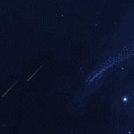
本场比赛中，这位80
亮。首开记录的一脚
除了进球之外，新星
速找到最佳传球路线
值得一提的是，这位
保持理智，不慌张地
涯中取得更大的成就
3、团队合
佩佩回归后，与这位
他们不仅提高了个人
素。