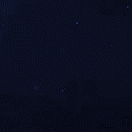
#3
#
活塞关注小卡续约前
米兰或将以3000万欧元出售
尤索夫福
-25
推荐
2026-05-25
推荐